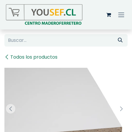
Ir al contenido
Todos los productos