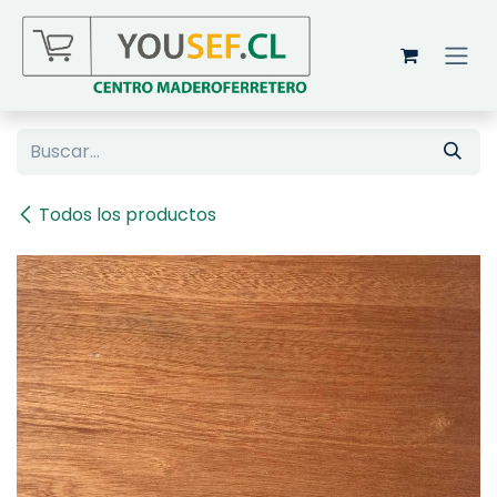
Ir al contenido
Todos los productos