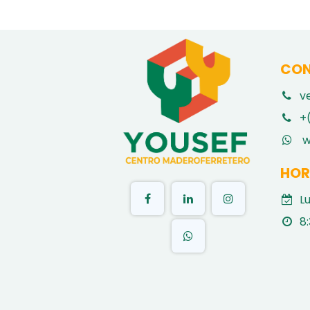
CON
v
​
+
w
HOR
L
8: