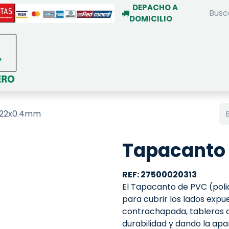
DEPACHO A
DOMICILIO
INICIO
TIENDA ON-LINE
SERVIC
 22x0.4mm
Tapacanto
REF: 27500020313
El Tapacanto de PVC (policl
para cubrir los lados exp
contrachapada, tableros 
durabilidad y dando la apar