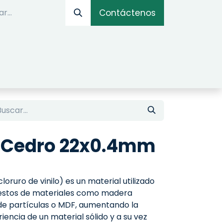
Contáctenos
IOS
OPTIMIZADOR ONLINE
SIMULADOR DE AM
 Cedro 22x0.4mm
oruro de vinilo) es un material utilizado
uestos de materiales como madera
de partículas o MDF, aumentando la
iencia de un material sólido y a su vez