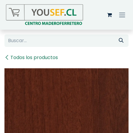
Ir al contenido
Todos los productos